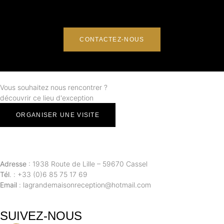
CONTACTEZ-NOUS
Vous souhaitez nous rencontrer ?
découvrir ce lieu d'exception
ORGANISER UNE VISITE
Adresse
: 1938 Route de Lille – 59670 Cassel
Tél
. : +33 (0)
6 85 75 17 69
Email
: lagrandemaisonreception@hotmail.com
SUIVEZ-NOUS